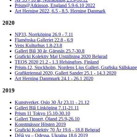
Prism@Atkinson, England 5.9-6.10 2022
Art Herning 2022, 6.5 - 8.5, Herning Danmark
2020
NP33, Norrköping 26.9 - 7.11
Flaménska Galleriet 22.8 - 6.9
Vens Kulturhus 1.8-23.8
Galleri Blå 30 år, Gärsnäs 25.7-30.8
Graficki Kolektiv Maj Utställning 2020 Belgrad
TEOS 2020 21.2 - 1.3 Helsingfors, Finland
Prism-12, Stockholm, Nordens Ljus Galleri, Grafiska Sällskape
Grafiktriennal 2020, Galleri Sander 25.1 - 14.3 2020
Art Herning Danmnark 24.1 - 26.1 2020
2019
Kunstverket, Oslo 30 År 23.11 - 21.12
Galleri Blå Linköping 7.11-21.11
Prism 11 Tokyo 15.10-30.10
Galleri Tinnert, Öland 25.9-26.10
Konstmässor Hösten 2019
Graficki Kolektiv 70 År 19.6 - 18.8 Belgrad
Déjà vu – Odessa, Ukraina 18.6 2019