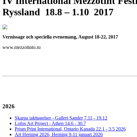
IV International Mezzotint Fes
Ryssland 18.8 – 1.10 2017
Vernissage och speciella evenemang, August 18-22, 2017
www.mezzotinto.ru
2026
Skarpa iakttagelser - Galleri Sander 7.11 - 19.12
Lofos Art Project - Athen 14.6 - 30.7
Prism Print International, Ontario Kanada 22.1 - 3.5 2026
Art Herning 2026, Herning 9-11 januari 2026