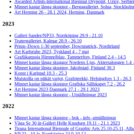
Awarded Artists-International Biennial Drypoint, Uzice, Serbie
Minnet kastar långa skuggor - Bergagalleriet, Solna, Stockholm
Art Herning 26 - 28.1 2024, Herning, Danmark
2023
Galleri Sander/NP33, Norrköping 29.9 - 21.10
Teatergalleriet, Kalmar 28.9 - 26.10
Prism–Down 1-30 september, Downpatrick, Nordirland
Art Karlsruhe 2023, Tyskland 4 - 7 maj
Grafiikanpaja Himmelblau, Tammerfors, Finland 2.4 - 14.5
Minnet kastar långa skuggor Nordens Ljus, Aktersalongen 1.4 
Minnet kastar långa skuggor, Jakobstad, Finland 30.3
Konst i Karlstad 10.3 - 25.3
Muistoilla on pitkät varjot, Grafoteekki, Helsingfors 1.3 - 26.3
Minnet kastar långa skuggor Grafiska Sällskapet 7.2 - 26.2
Art Herning 2023 Danmark 27.1 - 29.1 2023
Minnet kastar långa skuggor - Utställningar 2023
2022
Minnet kastar långa skuggor - bok - info -utställningar
Våga Se 30 år-Galleri Helle Knudsen 19.11 - 21.1 2023
Tirana International Biennale of Graphic Arts 25.10-25.11, Alb
NP 33 - 10 år, Norrköping 23.9-10.12