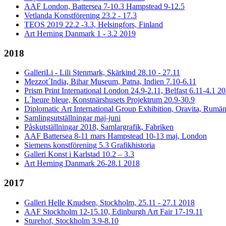
AAF London, Battersea 7-10.3 Hampstead 9-12.5
Vetlanda Konstförening 23.2 - 17.3
TEOS 2019 22.2 -3.3, Helsingfors, Finland
Art Herning Danmark 1 - 3.2 2019
2018
GalleriLi - Lili Stenmark, Skärkind 28.10 - 27.11
Mezzot´India, Bihar Museum, Patna, Indien 7.10-6.11
Prism Print International London 24.9-2.11, Belfast 6.11-4.1 2
L´heure bleue, Konstnärshusets Projektrum 20.9-30.9
Diplomatic Art International Group Exhibition, Oravita, Rumän
Samlingsutställningar maj-juni
Påskutställningar 2018, Samlargrafik, Fabriken
AAF Battersea 8-11 mars Hampstead 10-13 maj, London
Siemens konstförening 5.3 Grafikhistoria
Galleri Konst i Karlstad 10.2 – 3.3
Art Herning Danmark 26-28.1 2018
2017
Galleri Helle Knudsen, Stockholm, 25.11 - 27.1 2018
AAF Stockholm 12-15.10, Edinburgh Art Fair 17-19.11
Sturehof, Stockholm 3.9-8.10