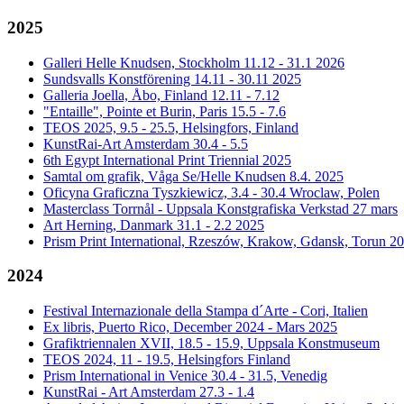
2025
Galleri Helle Knudsen, Stockholm 11.12 - 31.1 2026
Sundsvalls Konstförening 14.11 - 30.11 2025
Galleria Joella, Åbo, Finland 12.11 - 7.12
"Entaille", Pointe et Burin, Paris 15.5 - 7.6
TEOS 2025, 9.5 - 25.5, Helsingfors, Finland
KunstRai-Art Amsterdam 30.4 - 5.5
6th Egypt International Print Triennial 2025
Samtal om grafik, Våga Se/Helle Knudsen 8.4. 2025
Oficyna Graficzna Tyszkiewicz, 3.4 - 30.4 Wroclaw, Polen
Masterclass Torrnål - Uppsala Konstgrafiska Verkstad 27 mars
Art Herning, Danmark 31.1 - 2.2 2025
Prism Print International, Rzeszów, Krakow, Gdansk, Torun 2
2024
Festival Internazionale della Stampa d´Arte - Cori, Italien
Ex libris, Puerto Rico, December 2024 - Mars 2025
Grafiktriennalen XVII, 18.5 - 15.9, Uppsala Konstmuseum
TEOS 2024, 11 - 19.5, Helsingfors Finland
Prism International in Venice 30.4 - 31.5, Venedig
KunstRai - Art Amsterdam 27.3 - 1.4