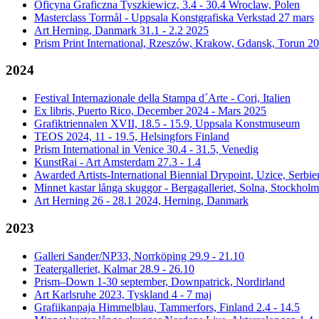
Oficyna Graficzna Tyszkiewicz, 3.4 - 30.4 Wroclaw, Polen
Masterclass Torrnål - Uppsala Konstgrafiska Verkstad 27 mars
Art Herning, Danmark 31.1 - 2.2 2025
Prism Print International, Rzeszów, Krakow, Gdansk, Torun 2
2024
Festival Internazionale della Stampa d´Arte - Cori, Italien
Ex libris, Puerto Rico, December 2024 - Mars 2025
Grafiktriennalen XVII, 18.5 - 15.9, Uppsala Konstmuseum
TEOS 2024, 11 - 19.5, Helsingfors Finland
Prism International in Venice 30.4 - 31.5, Venedig
KunstRai - Art Amsterdam 27.3 - 1.4
Awarded Artists-International Biennial Drypoint, Uzice, Serbie
Minnet kastar långa skuggor - Bergagalleriet, Solna, Stockholm
Art Herning 26 - 28.1 2024, Herning, Danmark
2023
Galleri Sander/NP33, Norrköping 29.9 - 21.10
Teatergalleriet, Kalmar 28.9 - 26.10
Prism–Down 1-30 september, Downpatrick, Nordirland
Art Karlsruhe 2023, Tyskland 4 - 7 maj
Grafiikanpaja Himmelblau, Tammerfors, Finland 2.4 - 14.5