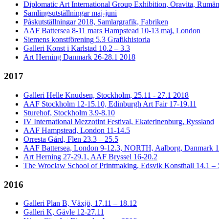
Diplomatic Art International Group Exhibition, Oravita, Rumän
Samlingsutställningar maj-juni
Påskutställningar 2018, Samlargrafik, Fabriken
AAF Battersea 8-11 mars Hampstead 10-13 maj, London
Siemens konstförening 5.3 Grafikhistoria
Galleri Konst i Karlstad 10.2 – 3.3
Art Herning Danmark 26-28.1 2018
2017
Galleri Helle Knudsen, Stockholm, 25.11 - 27.1 2018
AAF Stockholm 12-15.10, Edinburgh Art Fair 17-19.11
Sturehof, Stockholm 3.9-8.10
IV International Mezzotint Festival, Ekaterinenburg, Ryssland
AAF Hampstead, London 11-14.5
Orresta Gård, Flen 23.3 – 25.5
AAF Battersea, London 9-12.3, NORTH, Aalborg, Danmark 1
Art Herning 27-29.1, AAF Bryssel 16-20.2
The Wroclaw School of Printmaking, Edsvik Konsthall 14.1 – 
2016
Galleri Plan B, Växjö, 17.11 – 18.12
Galleri K, Gävle 12-27.11