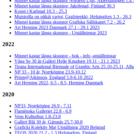
Minnet kastar långa skuggor Nordens Ljus, Aktersalongen 1.4 
Minnet kastar långa skuggor, Jakobstad, Finland 30.3
Konst i Karlstad 10.3 - 25.3
Muistoilla on pitkät varjot, Grafoteekki, Helsingfors 1.3 - 26.3
Minnet kastar långa skuggor Grafiska Sällskapet 7.2 - 26.2
Art Herning 2023 Danmark 27.1 - 29.1 2023
Minnet kastar långa skuggor - Utställningar 2023
2022
Minnet kastar långa skuggor - bok - info -utställningar
Våga Se 30 år-Galleri Helle Knudsen 19.11 - 21.1 2023
Tirana International Biennale of Graphic Arts 25.10-25.11, Alb
NP 33 - 10 år, Norrköping 23.9-10.12
Prism@Atkinson, England 5.9-6.10 2022
Art Herning 2022, 6.5 - 8.5, Herning Danmark
2020
NP33, Norrköping 26.9 - 7.11
Flaménska Galleriet 22.8 - 6.9
Vens Kulturhus 1.8-23.8
Galleri Blå 30 år, Gärsnäs 25.7-30.8
Graficki Kolektiv Maj Utställning 2020 Belgrad
TEOS 2020 21.2 - 1.3 Helsingfors, Finland