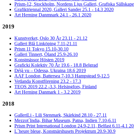
Prism-12, Stockholm, Nordens Ljus Galleri, Grafiska Sällskape
Grafiktriennal 2020, Galleri Sander 25.1 - 14.3 2020
Art Herning Danmnark 24.1 - 26.1 2020
2019
Kunstverket, Oslo 30 År 23.11 - 21.12
Galleri Blå Linköping 7.11-21.11
Prism 11 Tokyo 15.10-30.10
Galleri Tinnert, Öland 25.9-26.10
Konstmässor Hösten 2019
Graficki Kolektiv 70 År 19.6 - 18.8 Belgrad
Déjà vu – Odessa, Ukraina 18.6 2019
AAF London, Battersea 7-10.3 Hampstead 9-12.5
Vetlanda Konstförening 23.2 - 17.3
TEOS 2019 22.2 -3.3, Helsingfors, Finland
Art Herning Danmark 1 - 3.2 2019
2018
GalleriLi - Lili Stenmark, Skärkind 28.10 - 27.11
Mezzot´India, Bihar Museum, Patna, Indien 7.10-6.11
Prism Print International London 24.9-2.11, Belfast 6.11-4.1 2
L´heure bleue, Konstnärshusets Projektrum 20.9-30.9