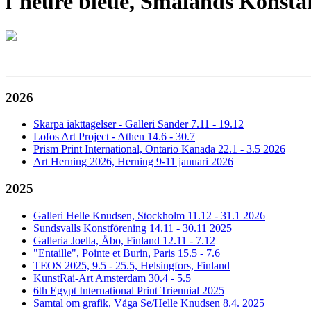
l´heure bleue, Smålands Konstar
2026
Skarpa iakttagelser - Galleri Sander 7.11 - 19.12
Lofos Art Project - Athen 14.6 - 30.7
Prism Print International, Ontario Kanada 22.1 - 3.5 2026
Art Herning 2026, Herning 9-11 januari 2026
2025
Galleri Helle Knudsen, Stockholm 11.12 - 31.1 2026
Sundsvalls Konstförening 14.11 - 30.11 2025
Galleria Joella, Åbo, Finland 12.11 - 7.12
"Entaille", Pointe et Burin, Paris 15.5 - 7.6
TEOS 2025, 9.5 - 25.5, Helsingfors, Finland
KunstRai-Art Amsterdam 30.4 - 5.5
6th Egypt International Print Triennial 2025
Samtal om grafik, Våga Se/Helle Knudsen 8.4. 2025