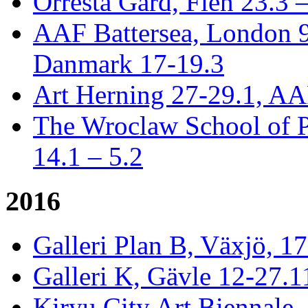
Orresta Gård, Flen 23.3 
AAF Battersea, London 
Danmark 17-19.3
Art Herning 27-29.1, AA
The Wroclaw School of P
14.1 – 5.2
2016
Galleri Plan B, Växjö, 1
Galleri K, Gävle 12-27.1
Kiryu City Art Biennale,