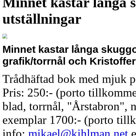
Minnet kastar långa 
utställningar
Minnet kastar långa skuggo
grafik/torrnål och Kristoffe
Trådhäftad bok med mjuk pä
Pris: 250:- (porto tillkomme
blad, torrnål, "Årstabron",
exemplar 1700:- (porto till
info:
mikael@kihlman.net
e