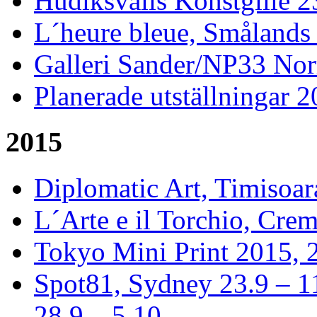
Hudiksvalls Konstgille 2
L´heure bleue, Smålands 
Galleri Sander/NP33 Nor
Planerade utställningar 
2015
Diplomatic Art, Timisoa
L´Arte e il Torchio, Crem
Tokyo Mini Print 2015, 2
Spot81, Sydney 23.9 – 1
28.9 – 5.10